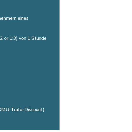
lnehmern eines
2 or 1:3) von 1 Stunde
% KMU-Trafo-Discount)