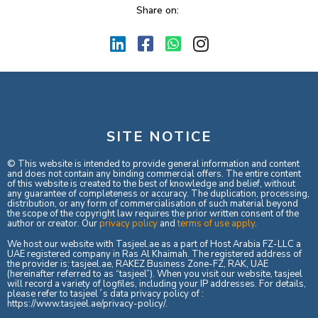
Share on:
SITE NOTICE
© This website is intended to provide general information and content
and does not contain any binding commercial offers. The entire content
of this website is created to the best of knowledge and belief, without
any guarantee of completeness or accuracy. The duplication, processing,
distribution, or any form of commercialisation of such material beyond
the scope of the copyright law requires the prior written consent of the
author or creator. Our
privacy policy
and
terms of use apply
.
We host our website with Tasjeel.ae as a part of Host Arabia FZ-LLC a
UAE registered company in Ras Al Khaimah. The registered address of
the provider is: tasjeel.ae, RAKEZ Business Zone-FZ, RAK, UAE
(hereinafter referred to as “tasjeel”). When you visit our website, tasjeel
will record a variety of logfiles, including your IP addresses. For details,
please refer to tasjeel´s data privacy policy of :
https://www.tasjeel.ae/privacy-policy/
.